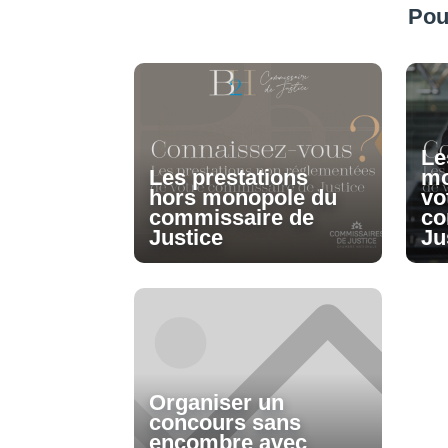
Pou
Le
Les prestations
mo
hors monopole du
vo
commissaire de
co
Justice
Ju
Organiser un
concours sans
encombre avec