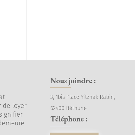
Nous joindre :
at
3, 1bis Place Yitzhak Rabin,
 de loyer
62400 Béthune
ignifier
Téléphone :
 demeure