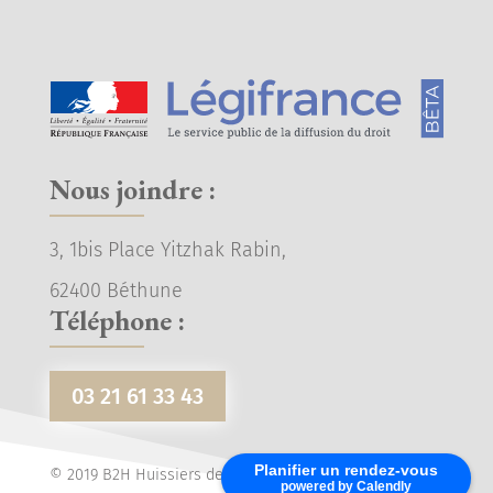
Nous joindre :
3, 1bis Place Yitzhak Rabin,
62400 Béthune
Téléphone :
03 21 61 33 43
Planifier un rendez-vous
© 2019 B2H Huissiers de Justice - Tous droits réservés.
powered by Calendly