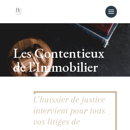
Les Contentieux
de l’Immobilier
L’huissier de justice
intervient pour tous
vos litiges de