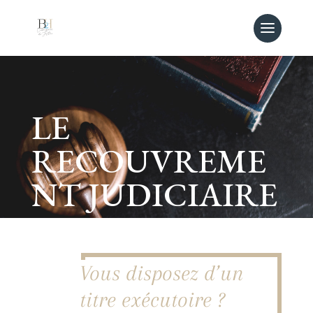
LE
RECOUVREME
NT JUDICIAIRE
Vous disposez d’un
titre exécutoire ?