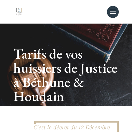
Tarifs de vos
huissiers de Justice
à Béthune &
Houdain
C’est le décret du 12 Décembre