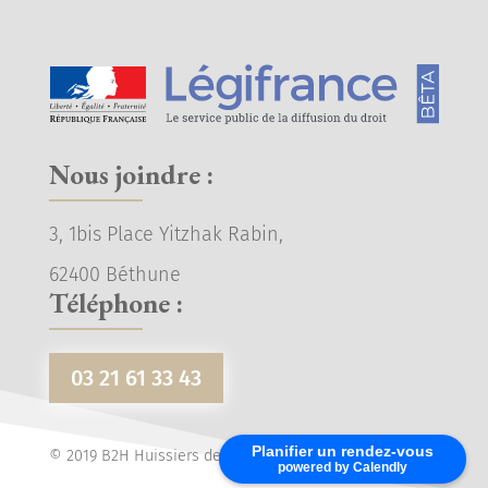
Nous joindre :
3, 1bis Place Yitzhak Rabin,
62400 Béthune
Téléphone :
03 21 61 33 43
Planifier un rendez-vous
© 2019 B2H Huissiers de Justice - Tous droits réservés.
powered by Calendly