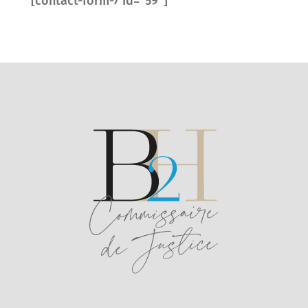
[contact-form-7 id="59"]