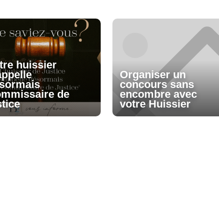
tre huissier
appelle
Organiser un
sormais
concours sans
mmissaire de
encombre avec
stice
votre Huissier