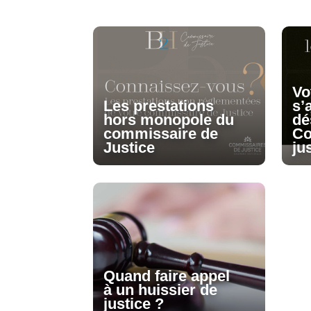
Vo
Les prestations
s’
hors monopole du
dé
commissaire de
Co
Justice
ju
Quand faire appel
à un huissier de
justice ?